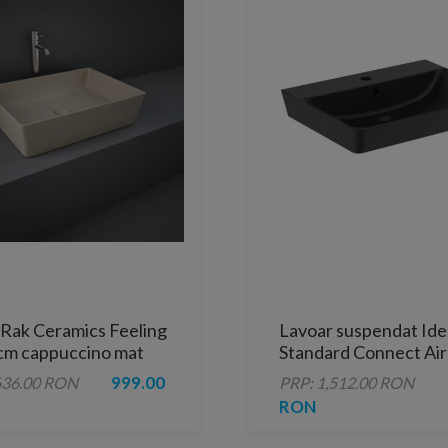
 Rak Ceramics Feeling
Lavoar suspendat Ide
cm cappuccino mat
Standard Connect Ai
negru mat 60x46 cm
999.00
636.00 RON
PRP: 1,512.00 RON
RON