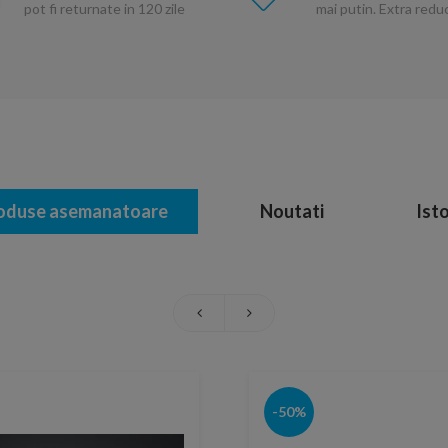
pot fi returnate in 120 zile
mai putin. Extra red
oduse asemanatoare
Noutati
Isto
-50%