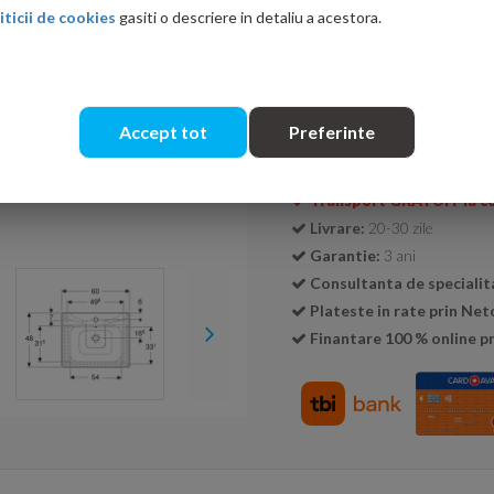
iticii de cookies
gasiti o descriere in detaliu a acestora.
Cantitate:
Accept tot
Preferinte
Transport GRATUIT la c
Livrare:
20-30 zile
Garantie:
3 ani
Consultanta de specialit
Plateste in rate prin Ne
Finantare 100 % online pr