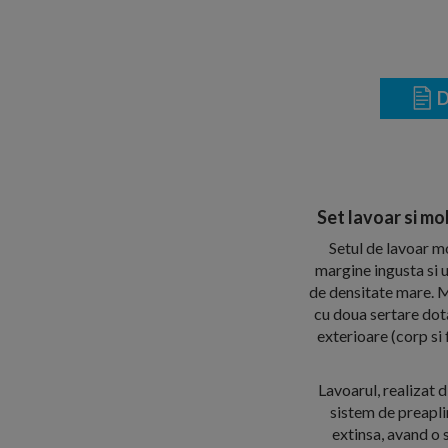
D
Set lavoar si mo
Setul de lavoar m
margine ingusta si u
de densitate mare. Mo
cu doua sertare dot
exterioare (corp si
Lavoarul, realizat d
sistem de preaplin
extinsa, avand o 