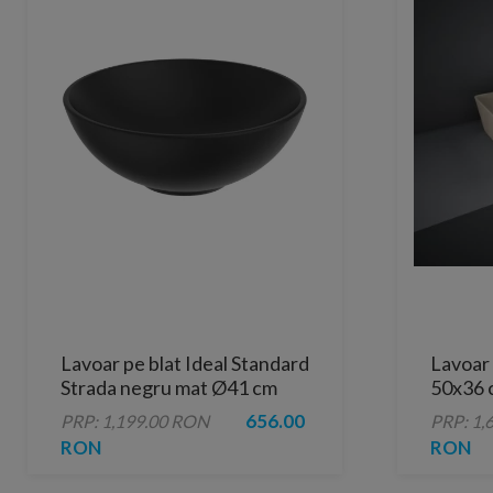
Lavoar pe blat Ideal Standard
Lavoar
Strada negru mat Ø41 cm
50x36 
656.00
PRP: 1,199.00 RON
PRP: 1,
RON
RON