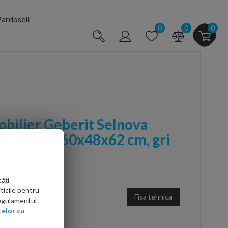
ardoseli
0
0
0
mobilier Geberit Selnova
 sertare, 60x48x62 cm, gri
ăți
ticile pentru
Fisa tehnica
Regulamentul
elor cu
arte mai ieftin?