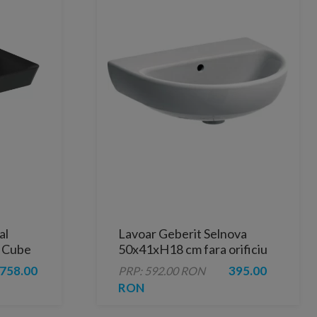
al
Lavoar Geberit Selnova
r Cube
50x41xH18 cm fara orificiu
de baterie
758.00
395.00
PRP: 592.00 RON
RON