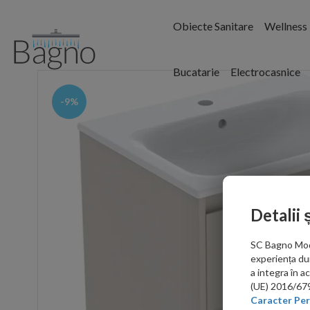
Obiecte Sanitare
Wellness
Bucatarie
Electrocasnice
-9%
Detalii 
SC Bagno Moder
experiența du
a integra în 
(UE) 2016/679 
Caracter Per