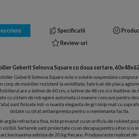
escriere
Specificatii
Produc
Review-uri
bilier Geberit Selnova Square cu doua sertare, 60x48x62 
obilier Geberit Selnova Square este o solutie suspendata compusa 
n corp de mobilier rezistent la umiditate, fabricat din placa aglome
bilierul are o latime de 60 cm, o latime de 48 cm si o inaltime de 
ate cu sistem de retragere automata si manere concave pentru des
 fata) sunt finisate intr-o nuanta eleganta de gri nisip mat cu supr
dotate cu strat antiamprenta pentru o mentenanta facila.
in argila refractara fina, este prevazut cu un orificiu de robinet poz
 vizibil. Sertarele sunt proiectate cu un decupaj pentru sifon si o 
sarcina maxima admisa de 20 kg fiecare. Produsul este realizat din