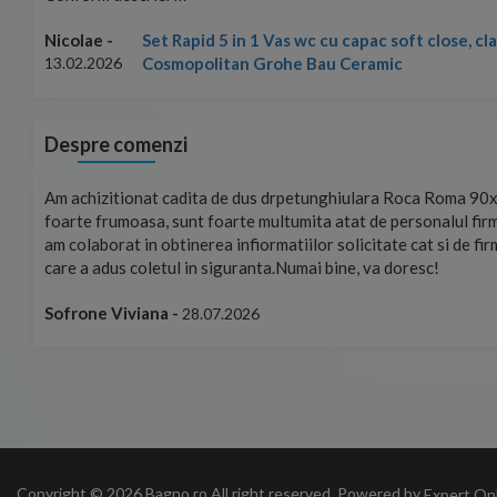
Set Rapid 5 in 1 Vas wc cu capac soft close, c
Nicolae -
Cosmopolitan Grohe Bau Ceramic
13.02.2026
Despre comenzi
mand!
Am achizitionat cadita de dus drpetunghiulara Roca Roma 90x
foarte frumoasa, sunt foarte multumita atat de personalul firm
am colaborat in obtinerea infiormatiilor solicitate cat si de fi
care a adus coletul in siguranta.Numai bine, va doresc!
Sofrone Viviana -
28.07.2026
Copyright © 2026 Bagno.ro All right reserved. Powered by
Expert On