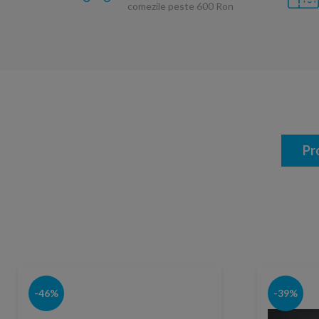
comezile peste 600 Ron
Pr
-46%
-39%