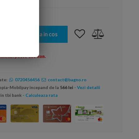
Adauga in cos
omenzi peste 600 Ron.
ate:
0720456456
contact@bagno.ro
topia-Mobilpay incepand de la
566 lei
- Vezi detalii
in tbi bank
- Calculeaza rata