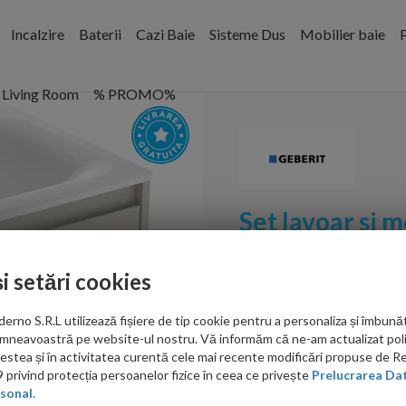
Incalzire
Baterii
Cazi Baie
Sisteme Dus
Mobilier baie
P
Living Room
% PROMO%
Set lavoar si 
Square cu doua
nisip mat
și setări cookies
Cod:
504.138.DB.1
no S.R.L utilizează fișiere de tip cookie pentru a personaliza și îmbunăt
PRP: 3,698.00 RON
mneavoastră pe website-ul nostru. Vă informăm că ne-am actualizat poli
3,395.00 RON
acestea și în activitatea curentă cele mai recente modificări propuse de 
privind protecția persoanelor fizice în ceea ce privește
Prelucrarea Dat
sonal.
Ati gasit in alta p