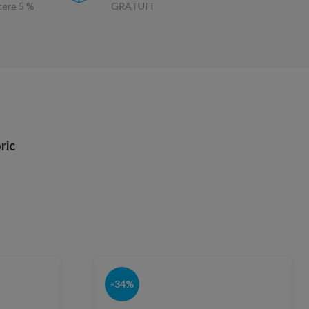
ucere 5 %
GRATUIT
ric
-34%