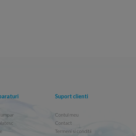
araturi
Suport clienti
cumpar
Contul meu
latesc
Contact
re
Termeni si conditii
Capacele Grohe sunt de bună calitate și se i