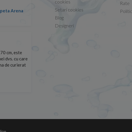
cookies
Rate
Setari cookies
lapeta Arena
Nicolae -
Politi
13.02.2026
Blog
Designeri
70 cm, este
Foarte prompți, am cerut detalii despre produs care nu
ei dvs. cu care
primit imediat. După ce am plasat comanda, aceasta a 
rma de curierat
Mulțumesc!
Cristina Opre -
10.07.2026
line