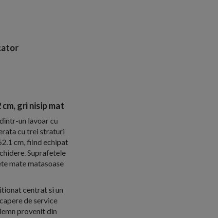
ator
cm, gri nisip mat
dintr-un lavoar cu
rata cu trei straturi
62.1 cm, fiind echipat
chidere. Suprafetele
afete mate matasoase
itionat centrat si un
incapere de service
 lemn provenit din