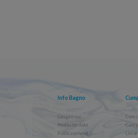
Info Bagno
Cump
Despre noi
Cum 
Protectie date
Cum p
Politica privind
Livra
Conform descrierii!