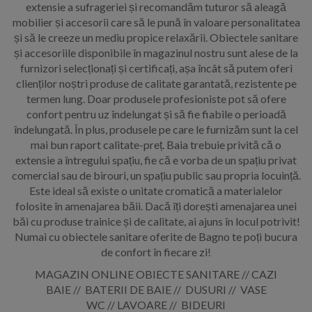
extensie a sufrageriei și recomandăm tuturor să aleagă
mobilier și accesorii care să le pună în valoare personalitatea
și să le creeze un mediu propice relaxării. Obiectele sanitare
și accesoriile disponibile în magazinul nostru sunt alese de la
furnizori selecționați și certificați, așa încât să putem oferi
clienților noștri produse de calitate garantată, rezistente pe
termen lung. Doar produsele profesioniste pot să ofere
confort pentru uz îndelungat și să fie fiabile o perioadă
îndelungată. În plus, produsele pe care le furnizăm sunt la cel
mai bun raport calitate-preț. Baia trebuie privită că o
extensie a întregului spațiu, fie că e vorba de un spațiu privat
comercial sau de birouri, un spațiu public sau propria locuință.
Este ideal să existe o unitate cromatică a materialelor
folosite în amenajarea băii. Dacă îți dorești amenajarea unei
băi cu produse trainice și de calitate, ai ajuns în locul potrivit!
Numai cu obiectele sanitare oferite de Bagno te poți bucura
de confort în fiecare zi!
MAGAZIN ONLINE OBIECTE SANITARE // CAZI
BAIE // BATERII DE BAIE // DUSURI // VASE
WC // LAVOARE // BIDEURI