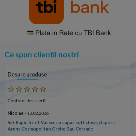
Ce spun clientii nostri
Despre produse
Conform descrierii!
Cap
ușo
Nicolae -
13.02.2026
Mar
Cap