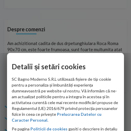
Despre comenzi
ma
Foarte prompți, am cerut detalii despre produs care nu erau
Sun
tat
pe site și le-am primit imediat. După ce am plasat comanda,
per
ea
aceasta a ajuns foarte repede. Mulțumesc!
Raz
Detalii și setări cookies
Cristina Opre -
10.07.2026
SC Bagno Moderno S.R.L utilizează fișiere de tip cookie
pentru a personaliza și îmbunătăți experiența
dumneavoastră pe website-ul nostru. Vă informăm că ne-
am actualizat politicile pentru a integra în acestea și în
activitatea curentă cele mai recente modificări propuse de
Info Bagno
Regulamentul (UE) 2016/679 privind protecția persoanelor
fizice în ceea ce privește
Prelucrarea Datelor cu
Cumparaturi
Caracter Personal.
Pe pagina
Politicii de cookies
gasiti o descriere in detaliu
Suport clienti