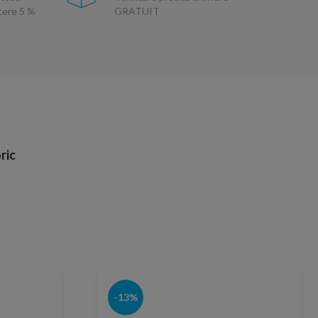
ucere 5 %
GRATUIT
ric
-13%