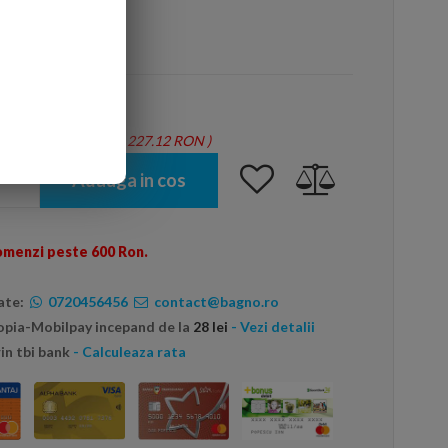
arte mai ieftin?
tie = 1.36 mp - Total: 227.12 RON
)
Adauga in cos
omenzi peste 600 Ron.
ate:
0720456456
contact@bagno.ro
topia-Mobilpay incepand de la
28 lei
- Vezi detalii
in tbi bank
- Calculeaza rata