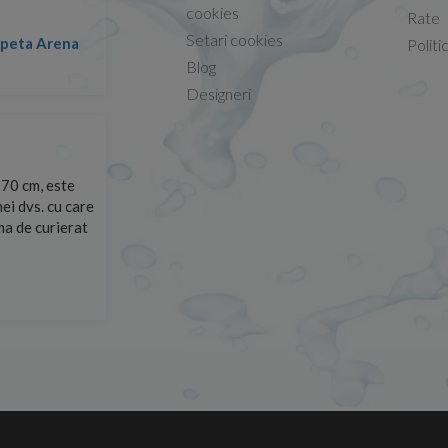
Conform descrierii!
cookies
Rate
Setari cookies
ta Arena
Nicolae -
Politi
13.02.2026
Blog
Designeri
70 cm, este
Foarte prompți, am cerut detalii despre produs care nu
ei dvs. cu care
primit imediat. După ce am plasat comanda, aceasta a 
rma de curierat
Mulțumesc!
Cristina Opre -
10.07.2026