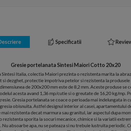
escriere
Specificatii
Review
Gresie portelanata Sintesi Maiori Cotto 20x20
Sintesi Italia, colectia Maiori prezinta o rezistenta marita la abra
et si dezghet, protectie impotriva petelor si rezistenta la produsel
la dimensiunea de 200x200 mm este de 8,2 mm. Aceste produse se 
 modelul acesta avand 1,36 mp/cutie si o greutate de 16,20 kg/mp. Pre
resie. Gresia portelanata se coace o perioada mai indelungata in c
gresia obisnuita. Astfel designul interior al casei, apartamentului de
e mai rezistenta decat marmura sau granitul, iar aspectul dupa mon
 o rezistenta sporita la socuri mecanice, chimice si la variatii extr
. Nu absoarbe apa, nu se pateaza si nu trebuie lustruita periodic. Cu