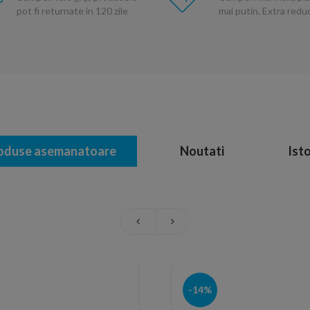
pot fi returnate in 120 zile
mai putin. Extra red
oduse asemanatoare
Noutati
Isto
-14%