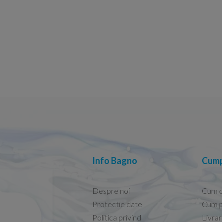
Info Bagno
Cump
Despre noi
Cum 
Protectie date
Cum p
Politica privind
Livra