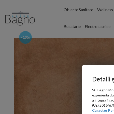
Obiecte Sanitare
Wellness
Bucatarie
Electrocasnice
-13%
Detalii 
SC Bagno Moder
experiența du
a integra în 
(UE) 2016/679 
Caracter Per