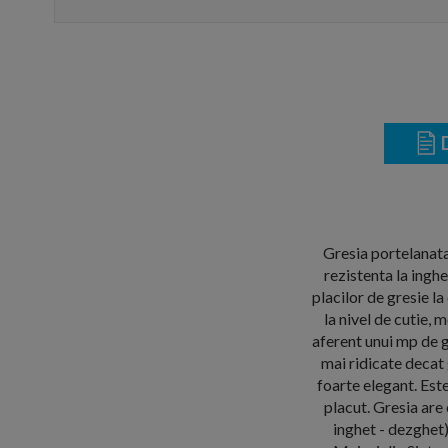
D
Gresia portelanata 
rezistenta la ingh
placilor de gresie 
la nivel de cutie,
aferent unui mp de g
mai ridicate decat 
foarte elegant. Est
placut. Gresia are
inghet - dezghet)