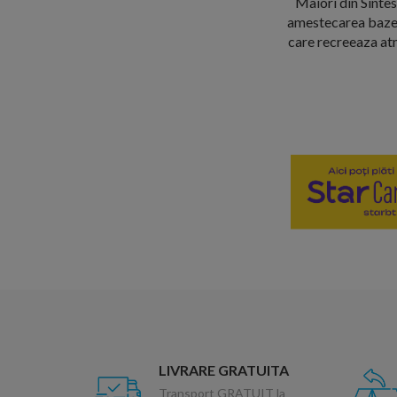
Maiori din Sintesi
amestecarea bazelo
care recreeaza atm
LIVRARE GRATUITA
Transport GRATUIT la