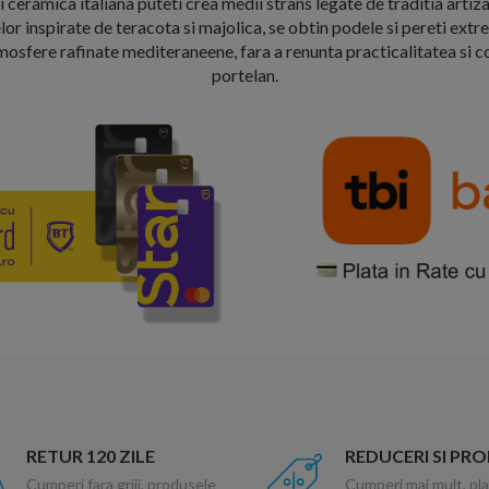
 ceramica italiana puteti crea medii strans legate de traditia artiza
r inspirate de teracota si majolica, se obtin podele si pereti extr
osfere rafinate mediteraneene, fara a renunta practicalitatea si co
portelan.
RETUR 120 ZILE
REDUCERI SI PR
Cumperi fara griji, produsele
Cumperi mai mult, pla