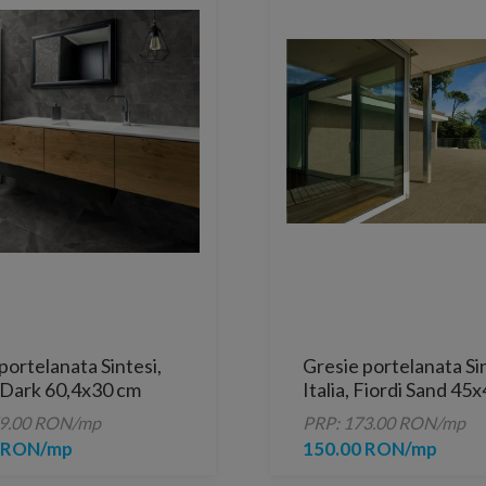
portelanata Sintesi,
Gresie portelanata Si
 Dark 60,4x30 cm
Italia, Fiordi Sand 45
79.00 RON/mp
PRP: 173.00 RON/mp
0 RON/mp
150.00 RON/mp