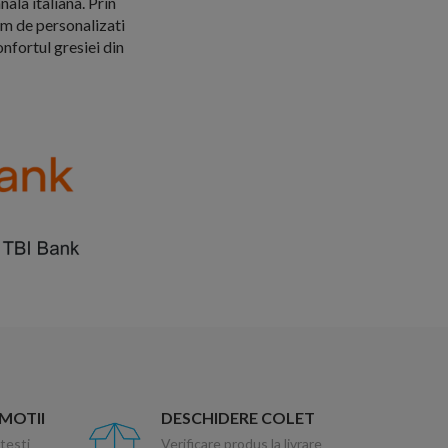
nala italiana. Prin
em de personalizati
nfortul gresiei din
OMOTII
DESCHIDERE COLET
testi
Verificare produs la livrare