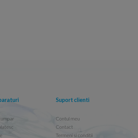
araturi
Suport clienti
cumpar
Contul meu
latesc
Contact
re
Termeni si conditii