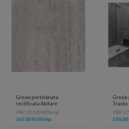
Gresie portelanata
Gresie 
rectificata Abitare
Tracks
Glamstone Silver 60x30 cm
PRP: 213.00 RON/mp
PRP: 1
167.00 RON/mp
156.0