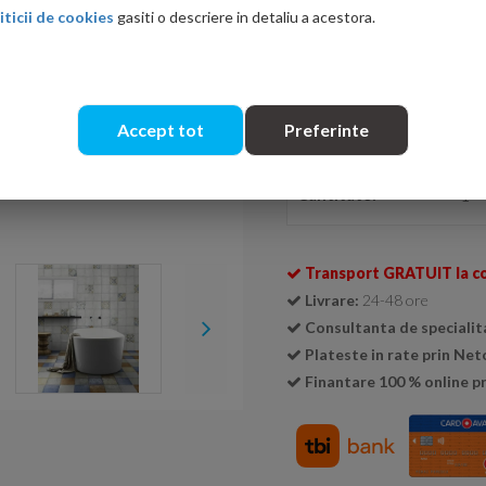
iticii de cookies
gasiti o descriere in detaliu a acestora.
Ati gasit in alta p
Accept tot
Preferinte
Se livreaza doar la cutie (
1 cu
Cantitate:
Transport GRATUIT la c
Livrare:
24-48 ore
Consultanta de specialit
Plateste in rate prin Ne
Finantare 100 % online pr