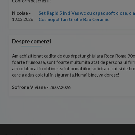
Conform descrierii!
Set Rapid 5 in 1 Vas wc cu capac soft close, clape
Nicolae -
Cosmopolitan Grohe Bau Ceramic
13.02.2026
Despre comenzi
mand!
Am achizitionat cadita de dus drpetunghiulara Roca Roma 90x
foarte frumoasa, sunt foarte multumita atat de personalul firm
am colaborat in obtinerea infiormatiilor solicitate cat si de fi
care a adus coletul in siguranta.Numai bine, va doresc!
Sofrone Viviana -
28.07.2026