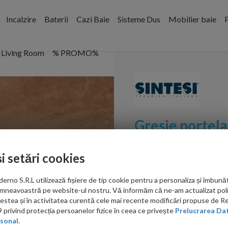
Incalzire
Baterii
Cazi Baie
Sisteme Dus
Mobilier baie
P
Living Room
% PROMO%
Gresie portela
20x20
și setări cookies
Cod:
GSMCR200200
no S.R.L utilizează fișiere de tip cookie pentru a personaliza și îmbunăt
PRP: 191.00 RON/mp
mneavoastră pe website-ul nostru. Vă informăm că ne-am actualizat poli
acestea și în activitatea curentă cele mai recente modificări propuse de 
167.00
privind protecția persoanelor fizice în ceea ce privește
Prelucrarea Dat
sonal.
RON/mp