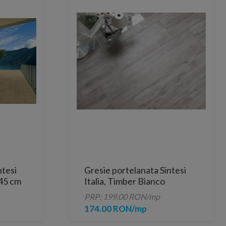
ntesi
Gresie portelanata Sintesi
x45 cm
Italia, Timber Bianco
80,2x20,2 cm
PRP: 199.00 RON/mp
174.00 RON/mp