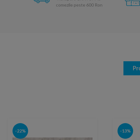
comezile peste 600 Ron
Pr
-22%
-13%