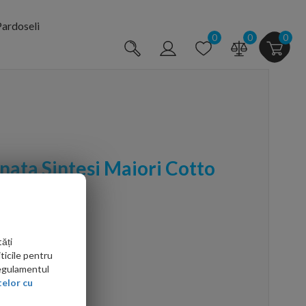
ardoseli
0
0
0
nata Sintesi Maiori Cotto
ăți
ticile pentru
Regulamentul
elor cu